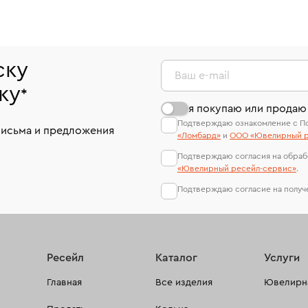
ску
Ваш e-mail
ку
*
я покупаю или продаю
Подтверждаю ознакомление с П
письма и предложения
«Ломбард»
и
ООО «Ювелирный р
Подтверждаю согласия на обраб
«Ювелирный ресейл-сервиc»
.
Подтверждаю согласие на полу
Ресейл
Каталог
Услуги
Главная
Все изделия
Ювелирна