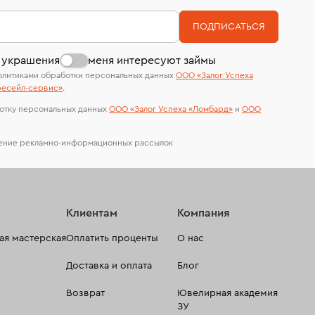
Система быстрых платежей (по QR-коду)
номер (УИН)
На особо ценные изделия получены
В кредит от Т-Банка (до 50 000 руб., на 3–6
ПОДПИСАТЬСЯ
сертификаты МГУ и других геммологических
мес.)
лабораторий
 украшения
меня интересуют займы
олитиками обработки персональных данных
ООО «Залог Успеха
есейл-сервиc»
.
отку персональных данных
ООО «Залог Успеха «Ломбард»
и
ООО
чение рекламно-информационных рассылок
Клиентам
Компания
я мастерская
Оплатить проценты
О нас
Доставка и оплата
Блог
Возврат
Ювелирная академия
ЗУ