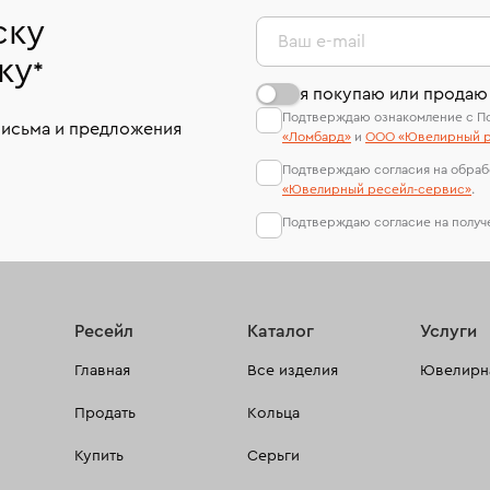
ску
Ваш e-mail
ку
*
я покупаю или продаю
Подтверждаю ознакомление с П
письма и предложения
«Ломбард»
и
ООО «Ювелирный р
Подтверждаю согласия на обраб
«Ювелирный ресейл-сервиc»
.
Подтверждаю согласие на полу
Ресейл
Каталог
Услуги
Главная
Все изделия
Ювелирна
Продать
Кольца
Купить
Серьги