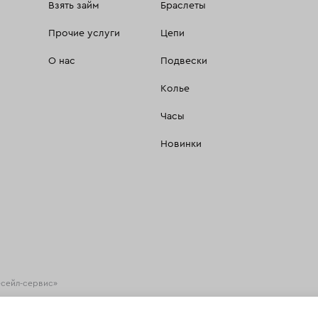
Взять займ
Браслеты
Прочие услуги
Цепи
О нас
Подвески
Колье
Часы
Новинки
есейл-сервис»
хнологии
(информационные технологии предоставления информации на основе