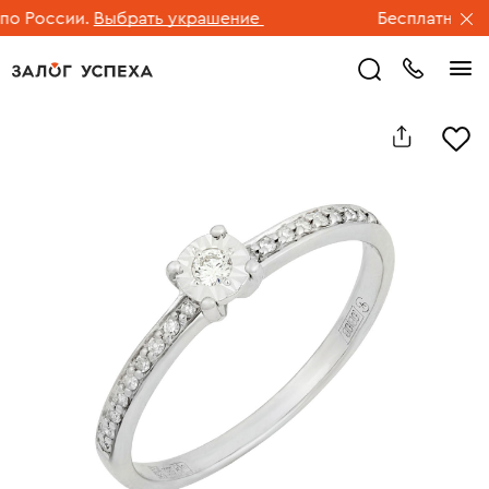
 России.
Выбрать украшение
Бесплатная дос