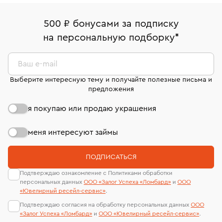
право передумать, если изделие вам не подошло. 7
палаты РФ и уникальный идентификационный
16/179
В кредит от Т-Банка (до 50 000 руб., на 3–6 мес.)
дней на возврат. Детальные условия возврата
номер (УИН)
500 ₽ бонусами за подписку
Срок бронирования украшения при самовывозе из
комиссионных украшений и часов смотрите на
На особо ценные изделия получены
на персональную подборку
*
филиала - 1 день, не считая день бронирования.
странице
«Возврат украшений»
.
сертификаты МГУ и других геммологических
лабораторий
Ваш e-mail
Выберите интересную тему и получайте полезные письма и
предложения
я покупаю или продаю украшения
меня интересуют займы
ПОДПИСАТЬСЯ
Подтверждаю ознакомление с Политиками обработки
персональных данных
ООО «Залог Успеха «Ломбард»
и
ООО
«Ювелирный ресейл-сервиc»
.
Подтверждаю согласия на обработку персональных данных
ООО
«Залог Успеха «Ломбард»
и
ООО «Ювелирный ресейл-сервиc»
.