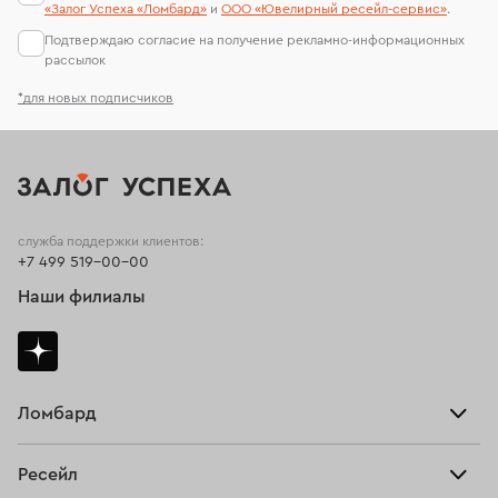
«Залог Успеха «Ломбард»
и
ООО «Ювелирный ресейл-сервиc»
.
Подтверждаю согласие на получение рекламно-информационных
рассылок
*для новых подписчиков
служба поддержки клиентов:
+7 499 519-00-00
Наши филиалы
Ломбард
Взять займ
Ресейл
Прайс-лист