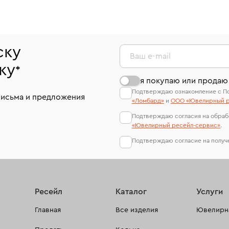
ску
Ваш e-mail
ку
*
я покупаю или продаю
Подтверждаю ознакомление с П
письма и предложения
«Ломбард»
и
ООО «Ювелирный р
Подтверждаю согласия на обраб
«Ювелирный ресейл-сервиc»
.
Подтверждаю согласие на полу
Ресейл
Каталог
Услуги
Главная
Все изделия
Ювелирна