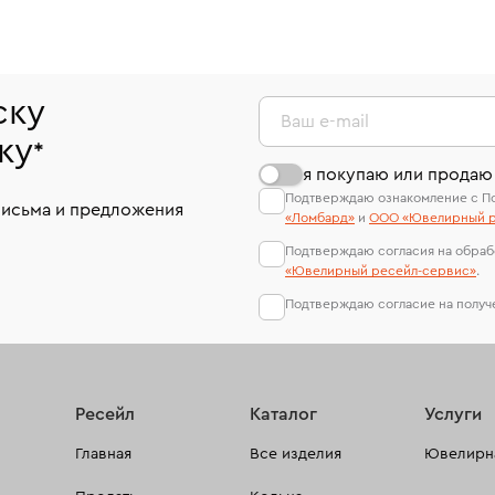
ску
Ваш e-mail
ку
*
я покупаю или продаю
Подтверждаю ознакомление с П
письма и предложения
«Ломбард»
и
ООО «Ювелирный р
Подтверждаю согласия на обраб
«Ювелирный ресейл-сервиc»
.
Подтверждаю согласие на полу
Ресейл
Каталог
Услуги
Главная
Все изделия
Ювелирна