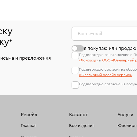
ску
Ваш e-mail
ку
*
я покупаю или продаю
Подтверждаю ознакомление с П
письма и предложения
«Ломбард»
и
ООО «Ювелирный р
Подтверждаю согласия на обраб
«Ювелирный ресейл-сервиc»
.
Подтверждаю согласие на полу
Ресейл
Каталог
Услуги
Главная
Все изделия
Ювелирна