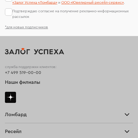
«Залог Успеха «Ломбард»
и
ООО «Ювелирный ресейл-сервиc»
.
Подтверждаю согласие на получение рекламно-информационных
рассылок
*для новых подписчиков
служба поддержки клиентов:
+7 499 519-00-00
Наши филиалы
Ломбард
Взять займ
Ресейл
Прайс-лист