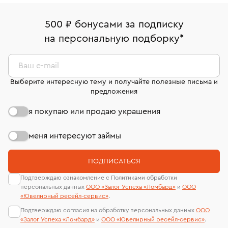
право передумать, если изделие вам не подошло. 7
палаты РФ и уникальный идентификационный
16/179
В кредит от Т-Банка (до 50 000 руб., на 3–6 мес.)
дней на возврат. Детальные условия возврата
номер (УИН)
500 ₽ бонусами за подписку
Срок бронирования украшения при самовывозе из
комиссионных украшений и часов смотрите на
На особо ценные изделия получены
на персональную подборку
*
филиала - 1 день, не считая день бронирования.
странице
«Возврат украшений»
.
сертификаты МГУ и других геммологических
лабораторий
Ваш e-mail
Выберите интересную тему и получайте полезные письма и
предложения
я покупаю или продаю украшения
меня интересуют займы
ПОДПИСАТЬСЯ
Подтверждаю ознакомление с Политиками обработки
персональных данных
ООО «Залог Успеха «Ломбард»
и
ООО
«Ювелирный ресейл-сервиc»
.
Подтверждаю согласия на обработку персональных данных
ООО
«Залог Успеха «Ломбард»
и
ООО «Ювелирный ресейл-сервиc»
.