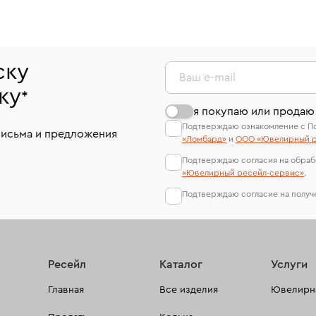
ску
Ваш e-mail
ку
*
я покупаю или продаю
Подтверждаю ознакомление с П
письма и предложения
«Ломбард»
и
ООО «Ювелирный р
Подтверждаю согласия на обраб
«Ювелирный ресейл-сервиc»
.
Подтверждаю согласие на полу
Ресейл
Каталог
Услуги
Главная
Все изделия
Ювелирна