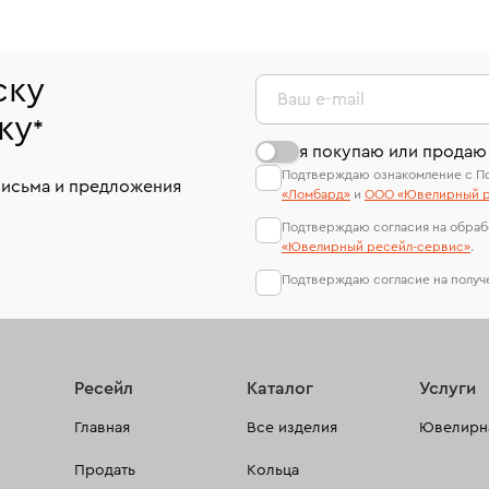
ску
Ваш e-mail
ку
*
я покупаю или продаю
Подтверждаю ознакомление с П
письма и предложения
«Ломбард»
и
ООО «Ювелирный р
Подтверждаю согласия на обраб
«Ювелирный ресейл-сервиc»
.
Подтверждаю согласие на полу
Ресейл
Каталог
Услуги
Главная
Все изделия
Ювелирна
Продать
Кольца