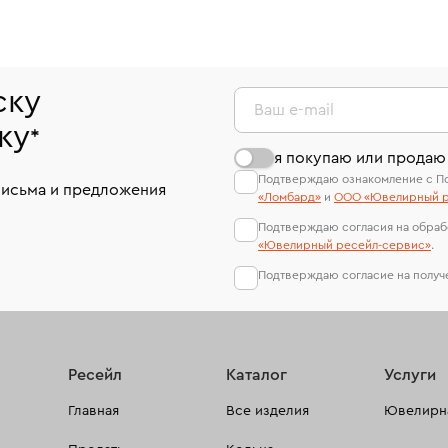
ску
Ваш e-mail
ку
*
я покупаю или продаю
Подтверждаю ознакомление с П
письма и предложения
«Ломбард»
и
ООО «Ювелирный р
Подтверждаю согласия на обраб
«Ювелирный ресейл-сервиc»
.
Подтверждаю согласие на полу
Ресейл
Каталог
Услуги
Главная
Все изделия
Ювелирна