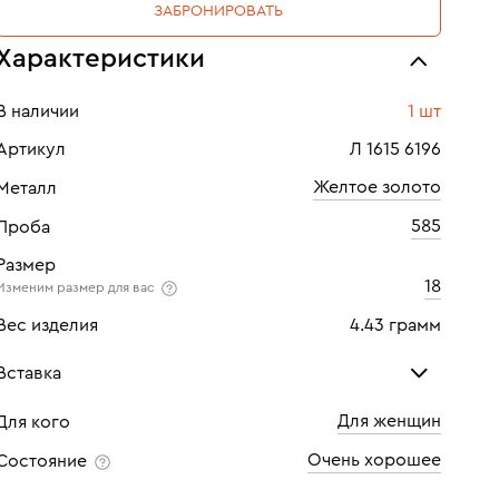
ЗАБРОНИРОВАТЬ
Характеристики
В наличии
1 шт
Артикул
Л 1615 6196
Желтое золото
Металл
585
Проба
Размер
18
Изменим размер для вас
Вес изделия
4.43 грамм
Вставка
Для женщин
Для кого
Изумруд
Изу
Очень хорошее
Состояние
Количество
6 шт
Кол