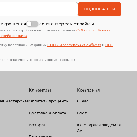
номер (УИН)
На особо ценные изделия получены
В кредит от Т-Банка (до 50 000 руб., на 3–6
ПОДПИСАТЬСЯ
сертификаты МГУ и других геммологических
мес.)
лабораторий
 украшения
меня интересуют займы
олитиками обработки персональных данных
ООО «Залог Успеха
есейл-сервиc»
.
отку персональных данных
ООО «Залог Успеха «Ломбард»
и
ООО
чение рекламно-информационных рассылок
Клиентам
Компания
я мастерская
Оплатить проценты
О нас
Доставка и оплата
Блог
Возврат
Ювелирная академия
ЗУ