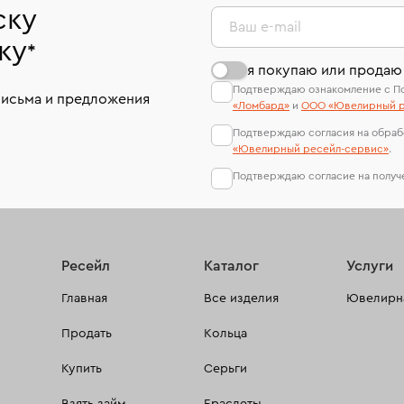
ску
Ваш e-mail
ку
*
я покупаю или продаю
Подтверждаю ознакомление с П
письма и предложения
«Ломбард»
и
ООО «Ювелирный р
Подтверждаю согласия на обраб
«Ювелирный ресейл-сервиc»
.
Подтверждаю согласие на полу
Ресейл
Каталог
Услуги
Главная
Все изделия
Ювелирна
Продать
Кольца
Купить
Серьги