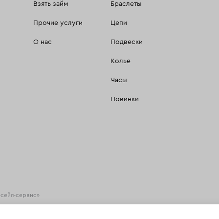
Взять займ
Браслеты
Прочие услуги
Цепи
О нас
Подвески
Колье
Часы
Новинки
есейл-сервис»
хнологии
(информационные технологии предоставления информации на основе