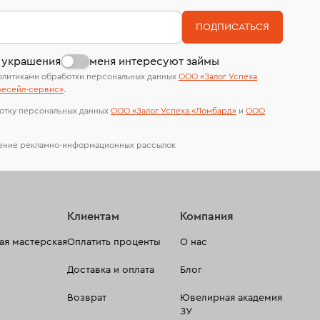
номер (УИН)
На особо ценные изделия получены
ПОДПИСАТЬСЯ
сертификаты МГУ и других геммологических
лабораторий
 украшения
меня интересуют займы
олитиками обработки персональных данных
ООО «Залог Успеха
есейл-сервиc»
.
отку персональных данных
ООО «Залог Успеха «Ломбард»
и
ООО
чение рекламно-информационных рассылок
Клиентам
Компания
я мастерская
Оплатить проценты
О нас
Доставка и оплата
Блог
Возврат
Ювелирная академия
ЗУ