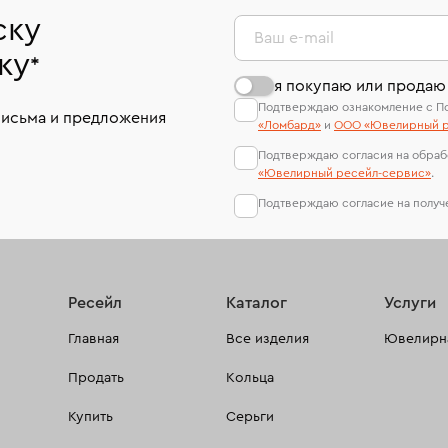
ску
Ваш e-mail
ку
*
я покупаю или продаю
Подтверждаю ознакомление с П
письма и предложения
«Ломбард»
и
ООО «Ювелирный р
Подтверждаю согласия на обраб
«Ювелирный ресейл-сервиc»
.
Подтверждаю согласие на полу
Ресейл
Каталог
Услуги
Главная
Все изделия
Ювелирна
Продать
Кольца
Купить
Серьги