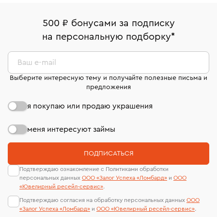
право передумать, если изделие вам не подошло. 7
палаты РФ и уникальный идентификационный
16/179
В кредит от Т-Банка (до 50 000 руб., на 3–6 мес.)
дней на возврат. Детальные условия возврата
номер (УИН)
500 ₽ бонусами за подписку
Срок бронирования украшения при самовывозе из
комиссионных украшений и часов смотрите на
На особо ценные изделия получены
на персональную подборку
*
филиала - 1 день, не считая день бронирования.
странице
«Возврат украшений»
.
сертификаты МГУ и других геммологических
лабораторий
Ваш e-mail
Выберите интересную тему и получайте полезные письма и
предложения
я покупаю или продаю украшения
меня интересуют займы
ПОДПИСАТЬСЯ
Подтверждаю ознакомление с Политиками обработки
персональных данных
ООО «Залог Успеха «Ломбард»
и
ООО
«Ювелирный ресейл-сервиc»
.
Подтверждаю согласия на обработку персональных данных
ООО
«Залог Успеха «Ломбард»
и
ООО «Ювелирный ресейл-сервиc»
.