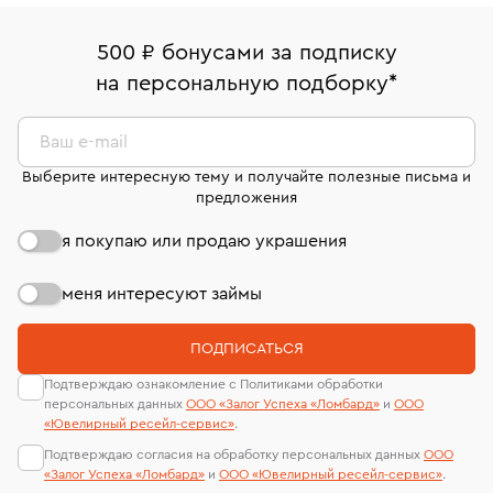
право передумать, если изделие вам не подошло. 7
палаты РФ и уникальный идентификационный
16/179
В кредит от Т-Банка (до 50 000 руб., на 3–6 мес.)
дней на возврат. Детальные условия возврата
номер (УИН)
500 ₽ бонусами за подписку
Срок бронирования украшения при самовывозе из
комиссионных украшений и часов смотрите на
На особо ценные изделия получены
на персональную подборку
*
филиала - 1 день, не считая день бронирования.
странице
«Возврат украшений»
.
сертификаты МГУ и других геммологических
лабораторий
Ваш e-mail
Выберите интересную тему и получайте полезные письма и
предложения
я покупаю или продаю украшения
меня интересуют займы
ПОДПИСАТЬСЯ
Подтверждаю ознакомление с Политиками обработки
персональных данных
ООО «Залог Успеха «Ломбард»
и
ООО
«Ювелирный ресейл-сервиc»
.
Подтверждаю согласия на обработку персональных данных
ООО
«Залог Успеха «Ломбард»
и
ООО «Ювелирный ресейл-сервиc»
.