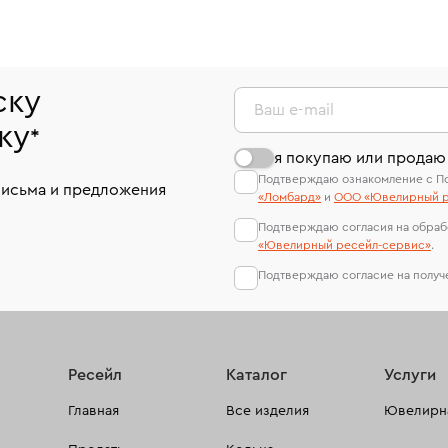
ску
Ваш e-mail
ку
*
я покупаю или продаю
Подтверждаю ознакомление с П
письма и предложения
«Ломбард»
и
ООО «Ювелирный р
Подтверждаю согласия на обраб
«Ювелирный ресейл-сервиc»
.
Подтверждаю согласие на полу
Ресейл
Каталог
Услуги
Главная
Все изделия
Ювелирна