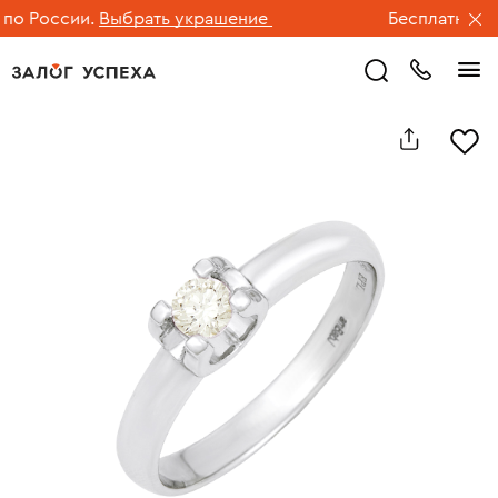
 России.
Выбрать украшение
Бесплатная дос