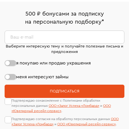
право передумать, если изделие вам не подошло. 7
палаты РФ и уникальный идентификационный
16/179
В кредит от Т-Банка (до 50 000 руб., на 3–6 мес.)
дней на возврат. Детальные условия возврата
номер (УИН)
500 ₽ бонусами за подписку
Срок бронирования украшения при самовывозе из
комиссионных украшений и часов смотрите на
На особо ценные изделия получены
на персональную подборку
*
филиала - 1 день, не считая день бронирования.
странице
«Возврат украшений»
.
сертификаты МГУ и других геммологических
лабораторий
Ваш e-mail
Выберите интересную тему и получайте полезные письма и
предложения
я покупаю или продаю украшения
меня интересуют займы
ПОДПИСАТЬСЯ
Подтверждаю ознакомление с Политиками обработки
персональных данных
ООО «Залог Успеха «Ломбард»
и
ООО
«Ювелирный ресейл-сервиc»
.
Подтверждаю согласия на обработку персональных данных
ООО
«Залог Успеха «Ломбард»
и
ООО «Ювелирный ресейл-сервиc»
.