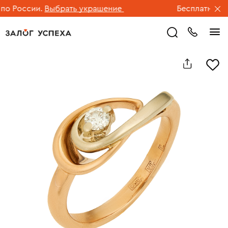
 России.
Выбрать украшение
Бесплатная дос