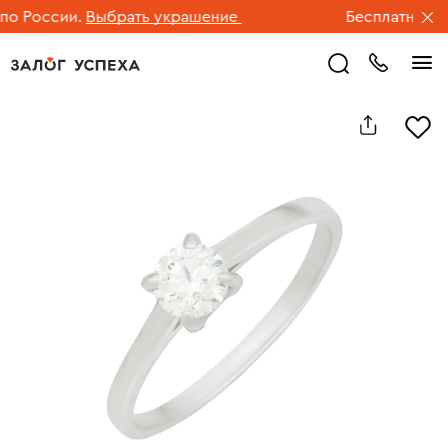
 России.
Выбрать украшение
Бесплатная дос