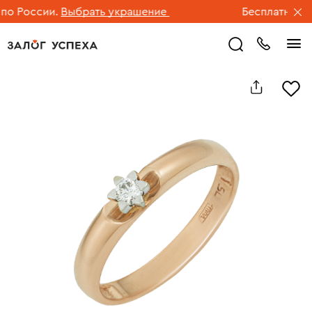
 России.
Выбрать украшение
Бесплатная дос