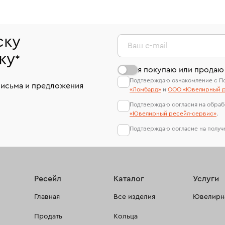
ску
Ваш e-mail
ку
*
я покупаю или продаю
Подтверждаю ознакомление с П
письма и предложения
«Ломбард»
и
ООО «Ювелирный р
Подтверждаю согласия на обраб
«Ювелирный ресейл-сервиc»
.
Подтверждаю согласие на полу
Ресейл
Каталог
Услуги
Главная
Все изделия
Ювелирна
Продать
Кольца