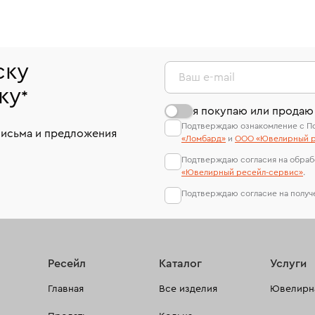
ску
Ваш e-mail
ку
*
я покупаю или продаю
Подтверждаю ознакомление с П
письма и предложения
«Ломбард»
и
ООО «Ювелирный р
Подтверждаю согласия на обраб
«Ювелирный ресейл-сервиc»
.
Подтверждаю согласие на полу
Ресейл
Каталог
Услуги
Главная
Все изделия
Ювелирна