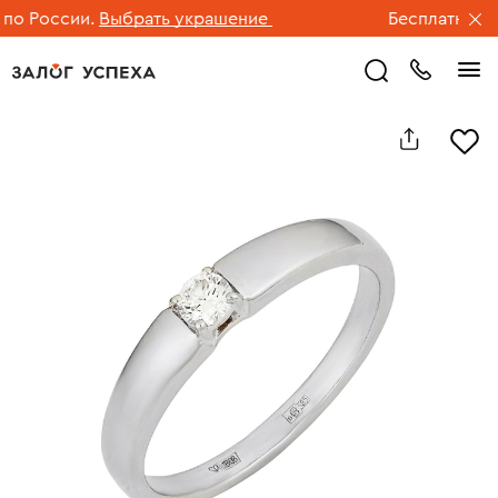
о России.
Выбрать украшение
Бесплатная до