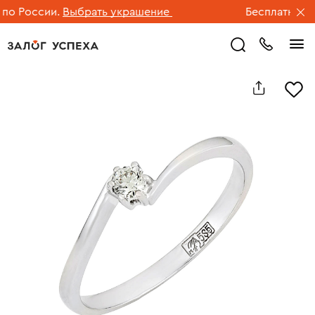
 России.
Выбрать украшение
Бесплатная дос