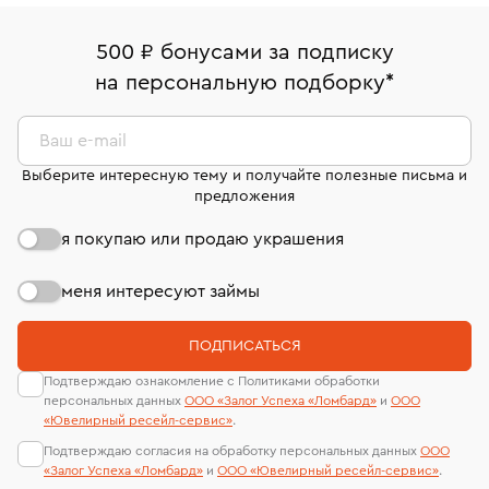
право передумать, если изделие вам не подошло. 7
палаты РФ и уникальный идентификационный
16/179
В кредит от Т-Банка (до 50 000 руб., на 3–6 мес.)
дней на возврат. Детальные условия возврата
номер (УИН)
500 ₽ бонусами за подписку
Срок бронирования украшения при самовывозе из
комиссионных украшений и часов смотрите на
На особо ценные изделия получены
на персональную подборку
*
филиала - 1 день, не считая день бронирования.
странице
«Возврат украшений»
.
сертификаты МГУ и других геммологических
лабораторий
Ваш e-mail
Выберите интересную тему и получайте полезные письма и
предложения
я покупаю или продаю украшения
меня интересуют займы
ПОДПИСАТЬСЯ
Подтверждаю ознакомление с Политиками обработки
персональных данных
ООО «Залог Успеха «Ломбард»
и
ООО
«Ювелирный ресейл-сервиc»
.
Подтверждаю согласия на обработку персональных данных
ООО
«Залог Успеха «Ломбард»
и
ООО «Ювелирный ресейл-сервиc»
.