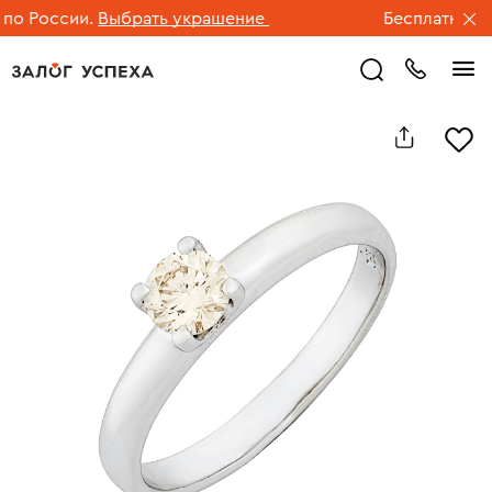
 России.
Выбрать украшение
Бесплатная дос