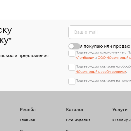
ску
Ваш e-mail
ку
*
я покупаю или продаю
Подтверждаю ознакомление с П
письма и предложения
«Ломбард»
и
ООО «Ювелирный р
Подтверждаю согласия на обраб
«Ювелирный ресейл-сервиc»
.
Подтверждаю согласие на полу
Ресейл
Каталог
Услуги
Главная
Все изделия
Ювелирна