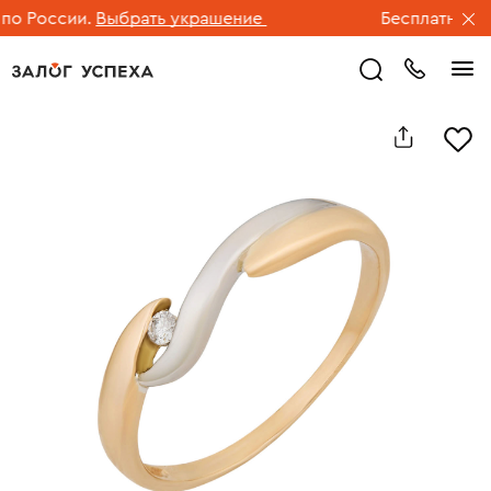
 России.
Выбрать украшение
Бесплатная дос