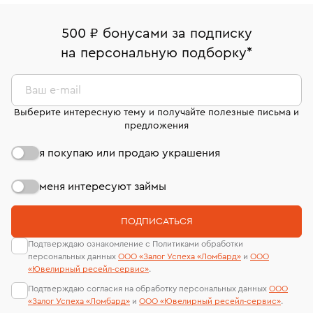
право передумать, если изделие вам не подошло. 7
палаты РФ и уникальный идентификационный
16/179
В кредит от Т-Банка (до 50 000 руб., на 3–6 мес.)
дней на возврат. Детальные условия возврата
номер (УИН)
500 ₽ бонусами за подписку
Срок бронирования украшения при самовывозе из
комиссионных украшений и часов смотрите на
На особо ценные изделия получены
на персональную подборку
*
филиала - 1 день, не считая день бронирования.
странице
«Возврат украшений»
.
сертификаты МГУ и других геммологических
лабораторий
Ваш e-mail
Выберите интересную тему и получайте полезные письма и
предложения
я покупаю или продаю украшения
меня интересуют займы
ПОДПИСАТЬСЯ
Подтверждаю ознакомление с Политиками обработки
персональных данных
ООО «Залог Успеха «Ломбард»
и
ООО
«Ювелирный ресейл-сервиc»
.
Подтверждаю согласия на обработку персональных данных
ООО
«Залог Успеха «Ломбард»
и
ООО «Ювелирный ресейл-сервиc»
.