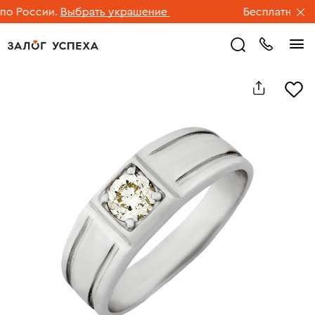
 России.
Выбрать украшение
Бесплатная дос