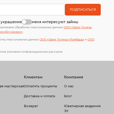
номер (УИН)
На особо ценные изделия получены
ПОДПИСАТЬСЯ
сертификаты МГУ и других геммологических
лабораторий
 украшения
меня интересуют займы
олитиками обработки персональных данных
ООО «Залог Успеха
есейл-сервиc»
.
отку персональных данных
ООО «Залог Успеха «Ломбард»
и
ООО
чение рекламно-информационных рассылок
Клиентам
Компания
я мастерская
Оплатить проценты
О нас
Доставка и оплата
Блог
Возврат
Ювелирная академия
ЗУ