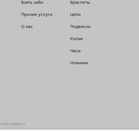
Взять займ
Браслеты
Прочие услуги
Цепи
О нас
Подвески
Колье
Часы
Новинки
есейл-сервис»
хнологии
(информационные технологии предоставления информации на основе