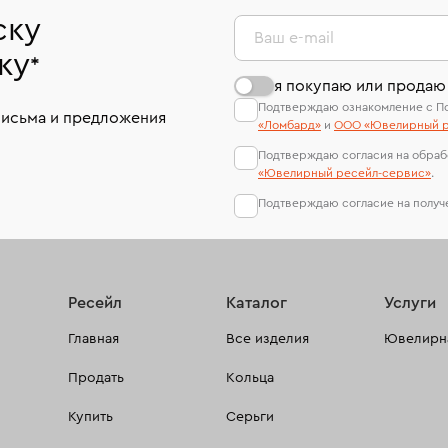
ску
Ваш e-mail
ку
*
я покупаю или продаю
Подтверждаю ознакомление с П
письма и предложения
«Ломбард»
и
ООО «Ювелирный р
Подтверждаю согласия на обраб
«Ювелирный ресейл-сервиc»
.
Подтверждаю согласие на полу
Ресейл
Каталог
Услуги
Главная
Все изделия
Ювелирна
Продать
Кольца
Купить
Серьги