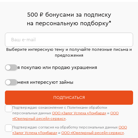
право передумать, если изделие вам не подошло. 7
палаты РФ и уникальный идентификационный
16/179
В кредит от Т-Банка (до 50 000 руб., на 3–6 мес.)
дней на возврат. Детальные условия возврата
номер (УИН)
500 ₽ бонусами за подписку
Срок бронирования украшения при самовывозе из
комиссионных украшений и часов смотрите на
На особо ценные изделия получены
на персональную подборку
*
филиала - 1 день, не считая день бронирования.
странице
«Возврат украшений»
.
сертификаты МГУ и других геммологических
лабораторий
Ваш e-mail
Выберите интересную тему и получайте полезные письма и
предложения
я покупаю или продаю украшения
меня интересуют займы
ПОДПИСАТЬСЯ
Подтверждаю ознакомление с Политиками обработки
персональных данных
ООО «Залог Успеха «Ломбард»
и
ООО
«Ювелирный ресейл-сервиc»
.
Подтверждаю согласия на обработку персональных данных
ООО
«Залог Успеха «Ломбард»
и
ООО «Ювелирный ресейл-сервиc»
.