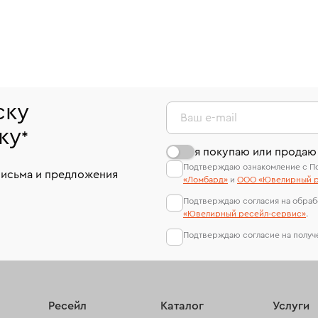
ску
Ваш e-mail
ку
*
я покупаю или продаю
Подтверждаю ознакомление с П
письма и предложения
«Ломбард»
и
ООО «Ювелирный р
Подтверждаю согласия на обраб
«Ювелирный ресейл-сервиc»
.
Подтверждаю согласие на полу
Ресейл
Каталог
Услуги