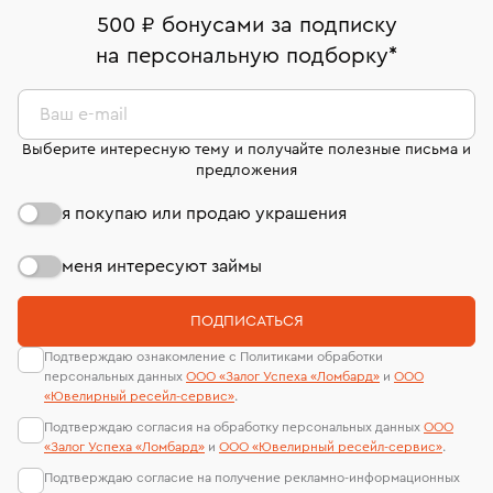
дней на возврат. Детальные условия возврата
Москва, ул. Грузинский Вал, д. 28/45
Оплата наличными или картой
номер (УИН)
500 ₽ бонусами за подписку
комиссионных украшений и часов смотрите на
На особо ценные изделия получены
на персональную подборку
*
Срок бронирования украшения при самовывозе из
странице
«Возврат украшений»
.
Система быстрых платежей (по QR-коду)
сертификаты МГУ и других геммологических
филиала - 1 день, не считая день бронирования.
лабораторий
В кредит от Т-Банка (до 50 000 руб., на 3–6 мес.)
Ваш e-mail
Выберите интересную тему и получайте полезные письма и
предложения
я покупаю или продаю украшения
меня интересуют займы
ПОДПИСАТЬСЯ
Подтверждаю ознакомление с Политиками обработки
персональных данных
ООО «Залог Успеха «Ломбард»
и
ООО
«Ювелирный ресейл-сервиc»
.
Подтверждаю согласия на обработку персональных данных
ООО
«Залог Успеха «Ломбард»
и
ООО «Ювелирный ресейл-сервиc»
.
Подтверждаю согласие на получение рекламно-информационных