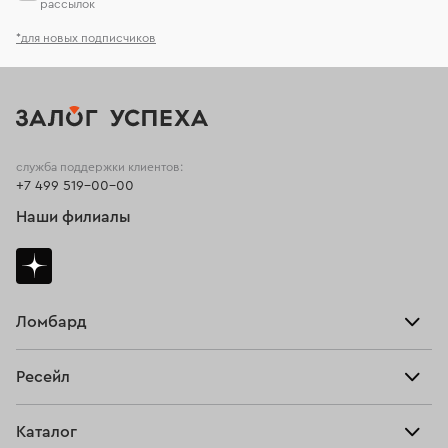
рассылок
*для новых подписчиков
служба поддержки клиентов:
+7 499 519-00-00
Наши филиалы
Ломбард
Взять займ
Ресейл
Прайс-лист
Главная
Каталог
Тарифы