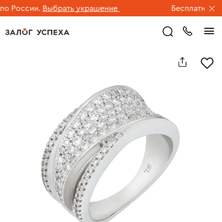
 России.
Выбрать украшение
Бесплатная дос