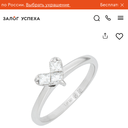
о России.
Выбрать украшение
Бесплатная дос