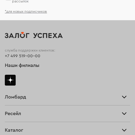
рассылок
*для новых подписчиков
служба поддержки клиентов:
+7 499 519-00-00
Наши филиалы
Ломбард
Взять займ
Ресейл
Прайс-лист
Главная
Каталог
Тарифы