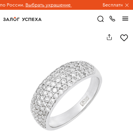
 России.
Выбрать украшение
Бесплатная дос