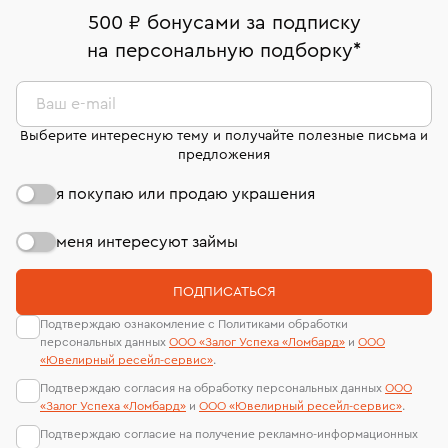
дней на возврат. Детальные условия возврата
Москва, ул. Грузинский Вал, д. 28/45
Оплата наличными или картой
номер (УИН)
500 ₽ бонусами за подписку
комиссионных украшений и часов смотрите на
На особо ценные изделия получены
на персональную подборку
*
Срок бронирования украшения при самовывозе из
странице
«Возврат украшений»
.
Система быстрых платежей (по QR-коду)
сертификаты МГУ и других геммологических
филиала - 1 день, не считая день бронирования.
лабораторий
В кредит от Т-Банка (до 50 000 руб., на 3–6 мес.)
Ваш e-mail
Выберите интересную тему и получайте полезные письма и
предложения
я покупаю или продаю украшения
меня интересуют займы
ПОДПИСАТЬСЯ
Подтверждаю ознакомление с Политиками обработки
персональных данных
ООО «Залог Успеха «Ломбард»
и
ООО
«Ювелирный ресейл-сервиc»
.
Подтверждаю согласия на обработку персональных данных
ООО
«Залог Успеха «Ломбард»
и
ООО «Ювелирный ресейл-сервиc»
.
Подтверждаю согласие на получение рекламно-информационных