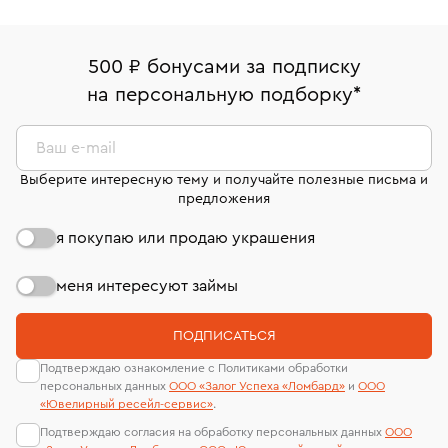
Вернем деньги без объяснения причины. У Вас есть
Система быстрых платежей (по QR-коду)
Наши украшения имеют клеймо Пробирной
право передумать, если изделие вам не подошло. 7
палаты РФ и уникальный идентификационный
В кредит от Т-Банка (до 50 000 руб., на 3–6 мес.)
дней на возврат. Детальные условия возврата
номер (УИН)
500 ₽ бонусами за подписку
комиссионных украшений и часов смотрите на
На особо ценные изделия получены
на персональную подборку
*
странице
«Возврат украшений»
.
сертификаты МГУ и других геммологических
лабораторий
Ваш e-mail
Выберите интересную тему и получайте полезные письма и
предложения
я покупаю или продаю украшения
меня интересуют займы
ПОДПИСАТЬСЯ
Подтверждаю ознакомление с Политиками обработки
персональных данных
ООО «Залог Успеха «Ломбард»
и
ООО
«Ювелирный ресейл-сервиc»
.
Подтверждаю согласия на обработку персональных данных
ООО