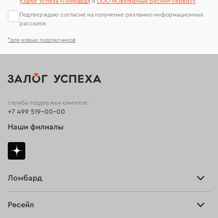
«Залог Успеха «Ломбард»
и
ООО «Ювелирный ресейл-сервиc»
.
Подтверждаю согласие на получение рекламно-информационных
рассылок
*для новых подписчиков
служба поддержки клиентов:
+7 499 519-00-00
Наши филиалы
Ломбард
Взять займ
Ресейл
Прайс-лист