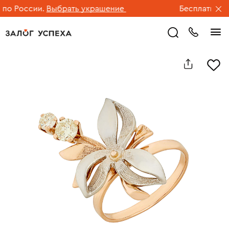
о России.
Выбрать украшение
Бесплатная дос