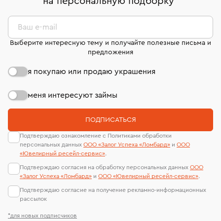
на персональную подборку
*
странице
«Возврат украшений»
.
Система быстрых платежей (по QR-коду)
сертификаты МГУ и других геммологических
филиала - 1 день, не считая день бронирования.
лабораторий
В кредит от Т-Банка (до 50 000 руб., на 3–6 мес.)
Ваш e-mail
Выберите интересную тему и получайте полезные письма и
предложения
я покупаю или продаю украшения
меня интересуют займы
ПОДПИСАТЬСЯ
Подтверждаю ознакомление с Политиками обработки
персональных данных
ООО «Залог Успеха «Ломбард»
и
ООО
«Ювелирный ресейл-сервиc»
.
Подтверждаю согласия на обработку персональных данных
ООО
«Залог Успеха «Ломбард»
и
ООО «Ювелирный ресейл-сервиc»
.
Подтверждаю согласие на получение рекламно-информационных
рассылок
*для новых подписчиков