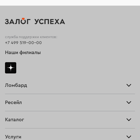
служба поддержки клиентов:
+7 499 519-00-00
Наши филиалы
Ломбард
Взять займ
Ресейл
Прайс-лист
Главная
Каталог
Тарифы
Продать
Все изделия
Скупка
Услуги
Купить