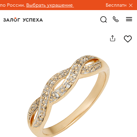
 России.
Выбрать украшение
Бесплатная дос