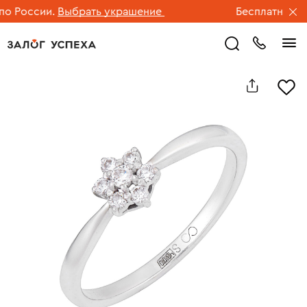
 России.
Выбрать украшение
Бесплатная дос