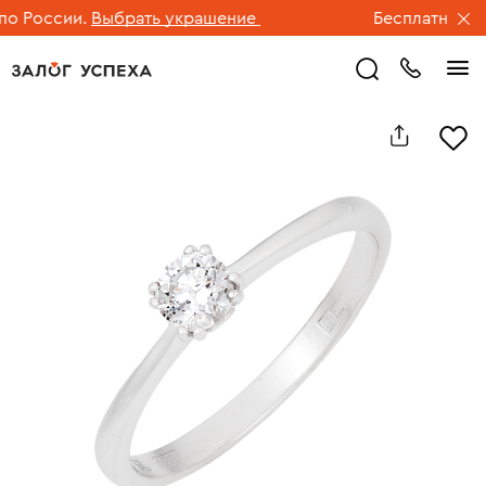
 России.
Выбрать украшение
Бесплатная дост