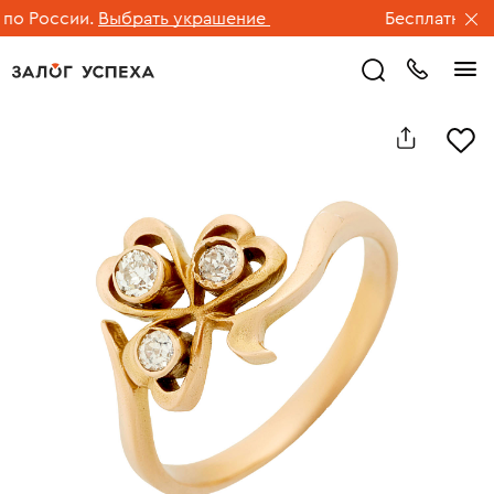
 России.
Выбрать украшение
Бесплатная дос