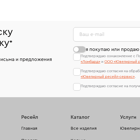
ску
Ваш e-mail
ку
*
я покупаю или продаю
Подтверждаю ознакомление с П
письма и предложения
«Ломбард»
и
ООО «Ювелирный р
Подтверждаю согласия на обраб
«Ювелирный ресейл-сервиc»
.
Подтверждаю согласие на полу
Ресейл
Каталог
Услуги
Главная
Все изделия
Ювелирна