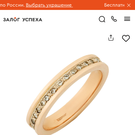
 России.
Выбрать украшение
Бесплатная дос