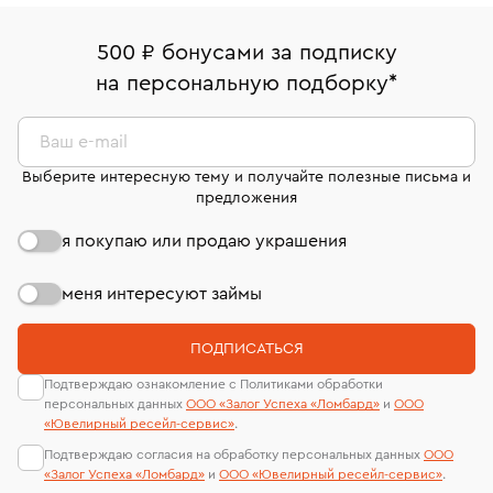
право передумать, если изделие вам не подошло. 7
палаты РФ и уникальный идентификационный
16/179
В кредит от Т-Банка (до 50 000 руб., на 3–6 мес.)
дней на возврат. Детальные условия возврата
номер (УИН)
500 ₽ бонусами за подписку
Срок бронирования украшения при самовывозе из
комиссионных украшений и часов смотрите на
На особо ценные изделия получены
на персональную подборку
*
филиала - 1 день, не считая день бронирования.
странице
«Возврат украшений»
.
сертификаты МГУ и других геммологических
лабораторий
Ваш e-mail
Выберите интересную тему и получайте полезные письма и
предложения
я покупаю или продаю украшения
меня интересуют займы
ПОДПИСАТЬСЯ
Подтверждаю ознакомление с Политиками обработки
персональных данных
ООО «Залог Успеха «Ломбард»
и
ООО
«Ювелирный ресейл-сервиc»
.
Подтверждаю согласия на обработку персональных данных
ООО
«Залог Успеха «Ломбард»
и
ООО «Ювелирный ресейл-сервиc»
.