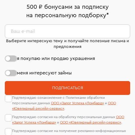
дней на возврат. Детальные условия возврата
Москва, ул. Грузинский Вал, д. 28/45
Оплата наличными или картой
номер (УИН)
500 ₽ бонусами за подписку
комиссионных украшений и часов смотрите на
На особо ценные изделия получены
на персональную подборку
*
Срок бронирования украшения при самовывозе из
странице
«Возврат украшений»
.
Система быстрых платежей (по QR-коду)
сертификаты МГУ и других геммологических
филиала - 1 день, не считая день бронирования.
лабораторий
В кредит от Т-Банка (до 50 000 руб., на 3–6 мес.)
Ваш e-mail
Выберите интересную тему и получайте полезные письма и
предложения
я покупаю или продаю украшения
меня интересуют займы
ПОДПИСАТЬСЯ
Подтверждаю ознакомление с Политиками обработки
персональных данных
ООО «Залог Успеха «Ломбард»
и
ООО
«Ювелирный ресейл-сервиc»
.
Подтверждаю согласия на обработку персональных данных
ООО
«Залог Успеха «Ломбард»
и
ООО «Ювелирный ресейл-сервиc»
.
Подтверждаю согласие на получение рекламно-информационных