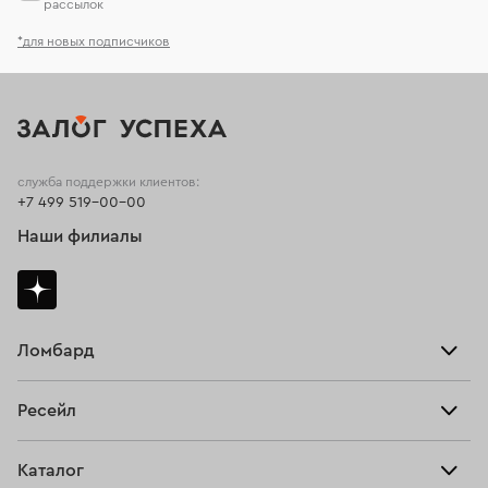
рассылок
*для новых подписчиков
служба поддержки клиентов:
+7 499 519-00-00
Наши филиалы
Ломбард
Взять займ
Ресейл
Прайс-лист
Главная
Каталог
Тарифы