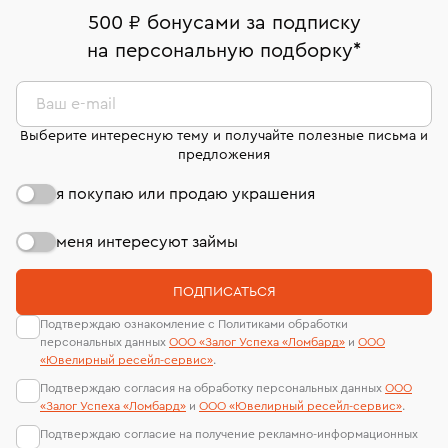
дней на возврат. Детальные условия возврата
Москва, ул. Грузинский Вал, д. 28/45
Оплата наличными или картой
номер (УИН)
500 ₽ бонусами за подписку
комиссионных украшений и часов смотрите на
На особо ценные изделия получены
на персональную подборку
*
Срок бронирования украшения при самовывозе из
странице
«Возврат украшений»
.
Система быстрых платежей (по QR-коду)
сертификаты МГУ и других геммологических
филиала - 1 день, не считая день бронирования.
лабораторий
В кредит от Т-Банка (до 50 000 руб., на 3–6 мес.)
Ваш e-mail
Выберите интересную тему и получайте полезные письма и
предложения
я покупаю или продаю украшения
меня интересуют займы
ПОДПИСАТЬСЯ
Подтверждаю ознакомление с Политиками обработки
персональных данных
ООО «Залог Успеха «Ломбард»
и
ООО
«Ювелирный ресейл-сервиc»
.
Подтверждаю согласия на обработку персональных данных
ООО
«Залог Успеха «Ломбард»
и
ООО «Ювелирный ресейл-сервиc»
.
Подтверждаю согласие на получение рекламно-информационных