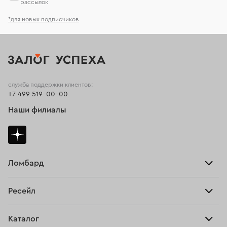
рассылок
*для новых подписчиков
служба поддержки клиентов:
+7 499 519-00-00
Наши филиалы
Ломбард
Взять займ
Ресейл
Прайс-лист
Главная
Каталог
Тарифы