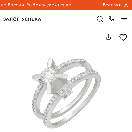
 России.
Выбрать украшение
Бесплатная дос