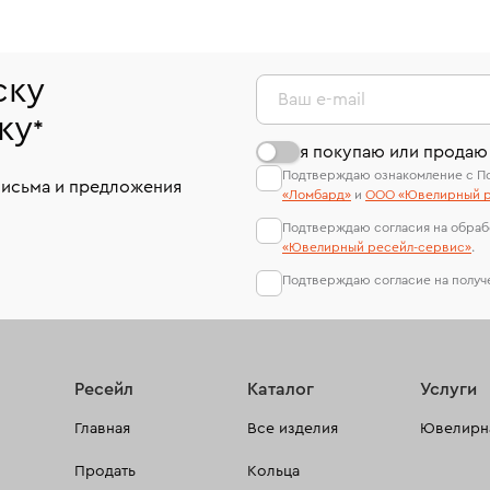
ску
Ваш e-mail
ку
*
я покупаю или продаю
Подтверждаю ознакомление с П
письма и предложения
«Ломбард»
и
ООО «Ювелирный р
Подтверждаю согласия на обраб
«Ювелирный ресейл-сервиc»
.
Подтверждаю согласие на полу
Ресейл
Каталог
Услуги
Главная
Все изделия
Ювелирна
Продать
Кольца